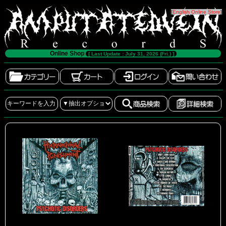
[
English Online Store
]
Online Shop
[ Last Update : July 31, 2026 (Fri.) ]