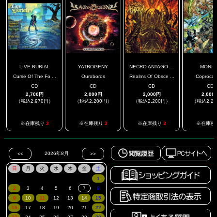
LIVE BURIAL
YATROGENY
NECRO ANTAGO ...
MONIG
Curse Of The Fo ...
Ouroboros
Realms Of Obsce ...
Coprocali
CD
CD
CD
CD
2,700円
2,000円
2,000円
2,000
（税込2,970円）
（税込2,200円）
（税込2,200円）
（税込2,2
※在庫残り
3
※在庫残り
3
※在庫残り
3
※在庫残