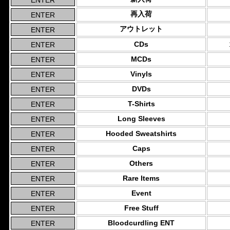
再入荷
アウトレット
CDs
MCDs
Vinyls
DVDs
T-Shirts
Long Sleeves
Hooded Sweatshirts
Caps
Others
Rare Items
Event
Free Stuff
Bloodcurdling ENT