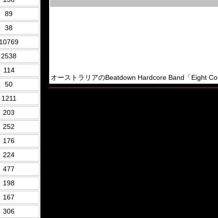
89
38
10769
2538
114
オーストラリアのBeatdown Hardcore Band「Eight C
50
1211
203
252
176
224
477
198
167
306