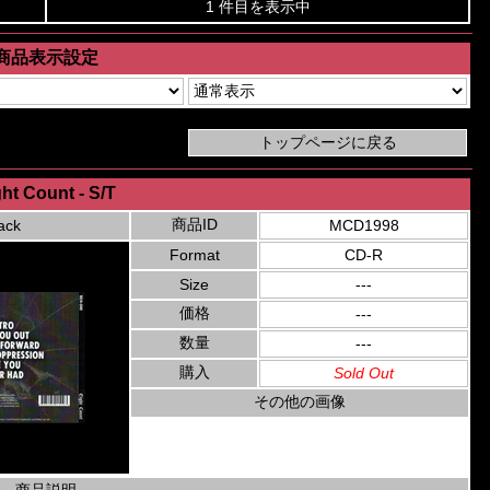
1 件目を表示中
商品表示設定
ht Count - S/T
商品ID
ack
MCD1998
Format
CD-R
Size
---
価格
---
数量
---
購入
Sold Out
その他の画像