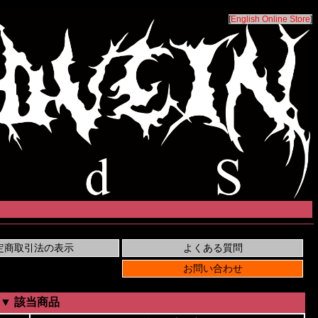
[
English Online Store
]
▼ 該当商品