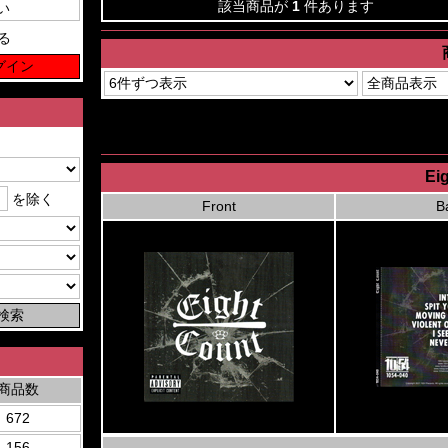
該当商品が
1
件あります
る
Eig
を除く
Front
B
商品数
672
156