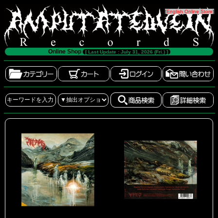
[
English Online Store
]
Online Shop
[ Last Update : July 31, 2026 (Fri.) ]