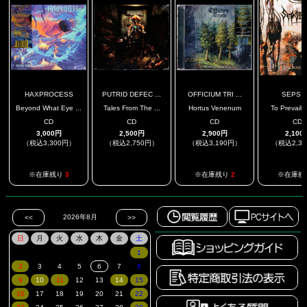
HAXPROCESS
PUTRID DEFEC ...
OFFICIUM TRI ...
SEPSI
Beyond What Eye ...
Tales From The ...
Hortus Venenum
To Prevail I
CD
CD
CD
CD
3,000円
2,500円
2,900円
2,100
（税込3,300円）
（税込2,750円）
（税込3,190円）
（税込2,3
.
※在庫残り
3
※在庫残り
2
※在庫残