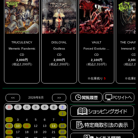
TRUCULENCY
DISLOYAL
VAULT
THE CHAINS
Memetic Pandemic
Godless
Forced Evolutio ...
Immoral Evo
CD
CD
CD
CD
2,000円
2,000円
2,100円
2,000
（税込2,200円）
（税込2,200円）
（税込2,310円）
（税込2,2
.
.
※在庫残り
5
※在庫残