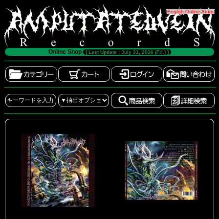
[
English Online Store
]
Online Shop
[ Last Update : July 31, 2026 (Fri.) ]