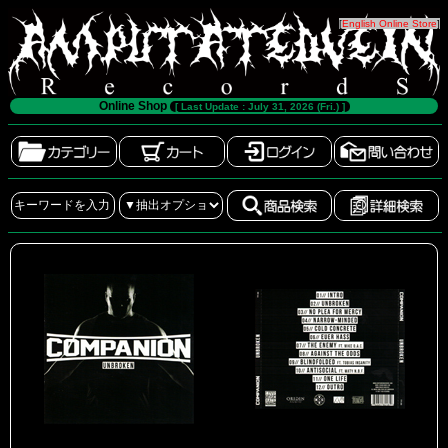
[
English Online Store
]
Online Shop
[ Last Update : July 31, 2026 (Fri.) ]