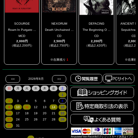
SCOURGE
NEXORUM
DEFACING
ANCIENT NE
Roam In Putgato ...
Death Unchained ...
The Beginning O ...
Sepulchral P
MCD
CD
CD
CD
2,000円
2,500円
2,200円
2,000
（税込2,200円）
（税込2,750円）
（税込2,420円）
（税込2,2
.
.
※在庫残り
1
※在庫残
Amputated Vein Recordsのクレジットカード決済はイプシ