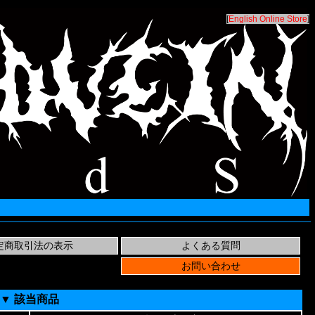
[
English Online Store
]
▼ 該当商品