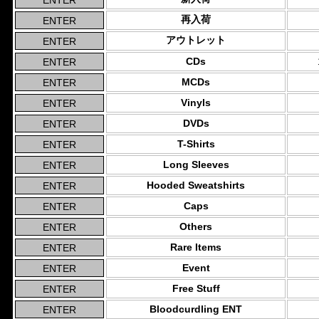
再入荷
アウトレット
CDs
MCDs
Vinyls
DVDs
T-Shirts
Long Sleeves
Hooded Sweatshirts
Caps
Others
Rare Items
Event
Free Stuff
Bloodcurdling ENT