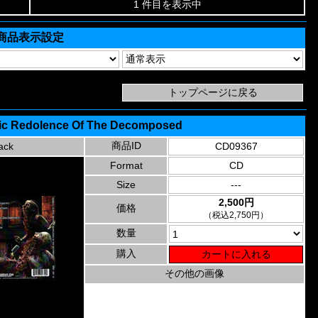
1 件目を表示中
商品表示設定
itic Redolence Of The Decomposed
商品ID
ack
CD09367
Format
CD
Size
---
2,500円
価格
（税込2,750円）
数量
購入
その他の画像