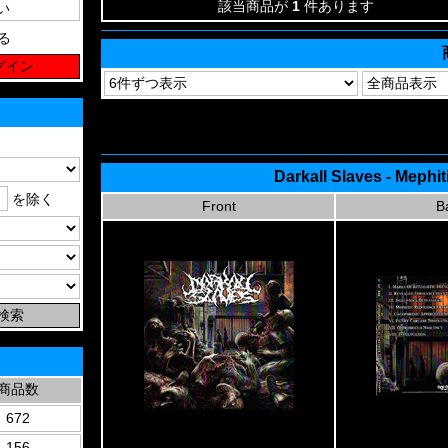
該当商品が
1
件あります
る
Darkall Slaves - Meph
を除く
Front
B
商品数
672
156