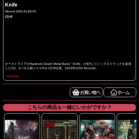
Knife
Wound DIGI-SLEEVE
CD-R
オーストラリアのHardcore Death Metal Band「Knife」のEPにリミックストラックを追加
したCD。4パネル紙ジャケPro CD-R仕様。2023年1054 Records。
Sold Out
こちらの商品も一緒にいかがですか？