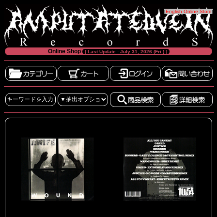
[
English Online Store
]
Online Shop
[ Last Update : July 31, 2026 (Fri.) ]