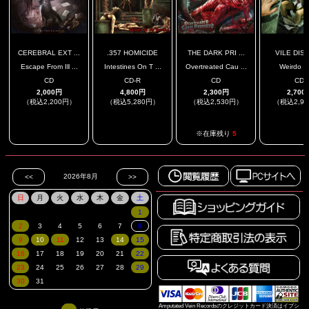
CEREBRAL EXT ...
.357 HOMICIDE
THE DARK PRI ...
VILE DIS
Escape From Ill ...
Intestines On T ...
Overtreated Cau ...
Weirdo D
CD
CD-R
CD
CD
2,000円
4,800円
2,300円
2,700
（税込2,200円）
（税込5,280円）
（税込2,530円）
（税込2,9
.
.
.
※在庫残り
5
Amputated Vein Recordsのクレジットカード決済はイプシ