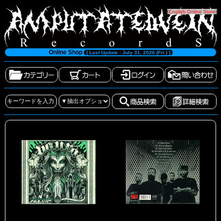
[
English Online Store
]
Online Shop
[ Last Update : July 31, 2026 (Fri.) ]