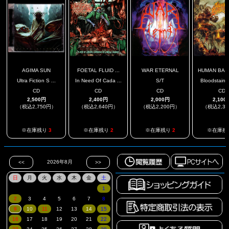
AGIMA SUN
FOETAL FLUID ...
WAR ETERNAL
HUMAN BAR
Ultra Fiction S ...
In Need Of Cada ...
S/T
Bloodstained
CD
CD
CD
CD
2,500円
2,400円
2,000円
2,100
（税込2,750円）
（税込2,640円）
（税込2,200円）
（税込2,3
※在庫残り
3
※在庫残り
2
※在庫残り
2
※在庫残