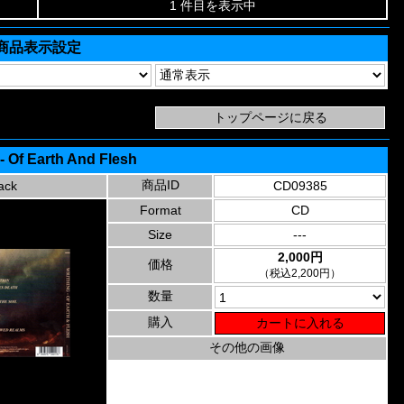
1 件目を表示中
商品表示設定
- Of Earth And Flesh
商品ID
ack
CD09385
Format
CD
Size
---
2,000円
価格
（税込2,200円）
数量
購入
その他の画像