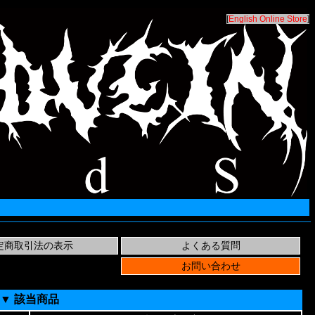
[
English Online Store
]
▼ 該当商品