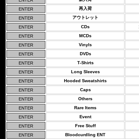
再入荷
アウトレット
CDs
MCDs
Vinyls
DVDs
T-Shirts
Long Sleeves
Hooded Sweatshirts
Caps
Others
Rare Items
Event
Free Stuff
Bloodcurdling ENT