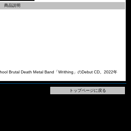
商品説明
utal Death Metal Band「Writhing」のDebut CD。2022年