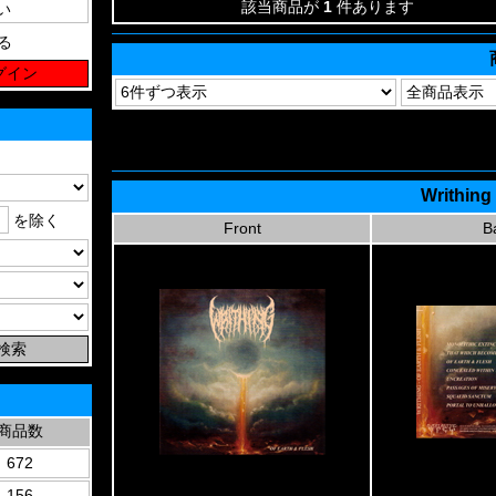
該当商品が
1
件あります
る
Writhing 
を除く
Front
B
商品数
672
156