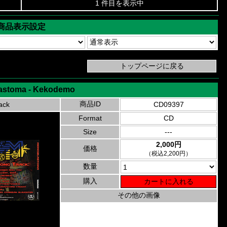
1 件目を表示中
商品表示設定
astoma - Kekodemo
商品ID
ack
CD09397
Format
CD
Size
---
2,000円
価格
（税込2,200円）
数量
購入
その他の画像