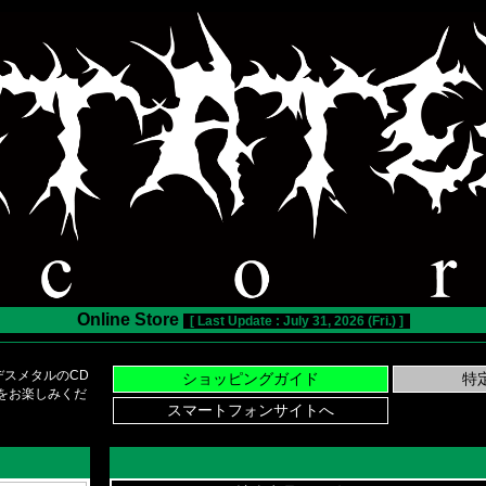
Online Store
[ Last Update : July 31, 2026 (Fri.) ]
スメタルのCD
い物をお楽しみくだ