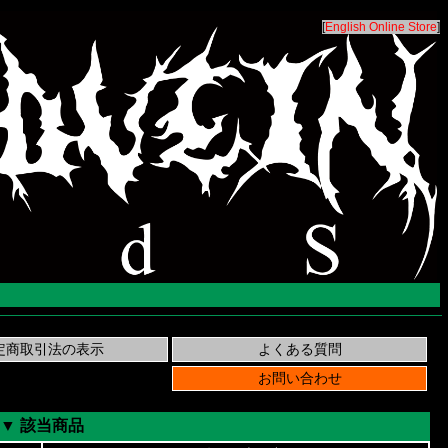
[
English Online Store
]
▼ 該当商品