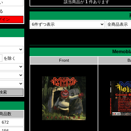
該当商品が
1
件あります
る
Memobl
を除く
Front
B
商品数
672
156