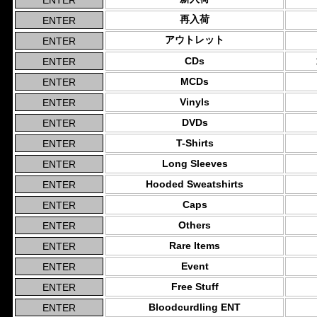
再入荷
アウトレット
CDs
MCDs
Vinyls
DVDs
T-Shirts
Long Sleeves
Hooded Sweatshirts
Caps
Others
Rare Items
Event
Free Stuff
Bloodcurdling ENT