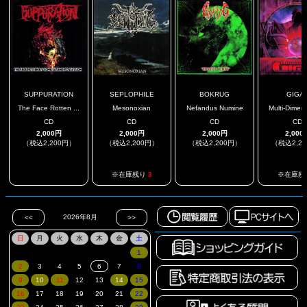
SUPPURATION
SEPLOPHILE
BOKRUG
GIGA
The Face Rotten ...
Mesonoxian
Nefandus Numine
Multi-Dimens
CD
CD
CD
CD
2,000円
2,000円
2,000円
2,000
（税込2,200円）
（税込2,200円）
（税込2,200円）
（税込2,2
.
.
※在庫残り
3
※在庫残