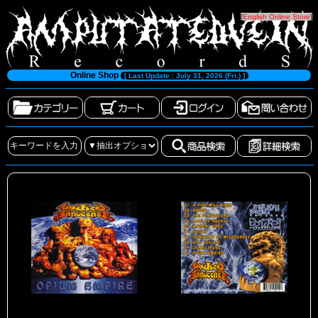
[
English Online Store
]
Online Shop
[ Last Update : July 31, 2026 (Fri.) ]