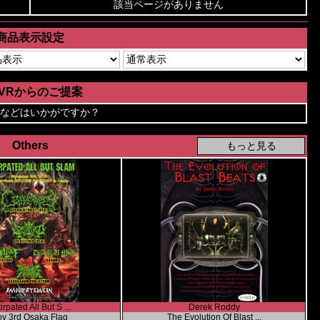
該当ページがありません
商品表示設定
AVRからのご提案
などはいかがですか？
Others
irpated All But S ...
Derek Roddy
v 3rd Osaka Flag
The Evolution Of Blast ...