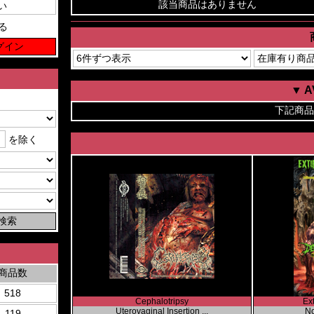
該当商品はありません
る
▼ 
下記商品
を除く
商品数
518
Cephalotripsy
Ext
Uterovaginal Insertion ...
No
119