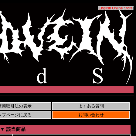
[
English Online Store
]
▼ 該当商品