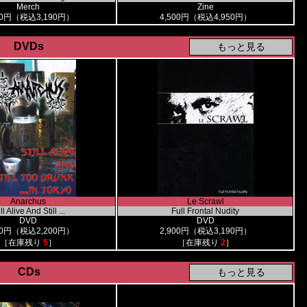
Merch
Zine
00円（税込3,190円）
4,500円（税込4,950円）
DVDs
Anarchus
Le Scrawl
ll Alive And Still ...
Full Frontal Nudity
DVD
DVD
00円（税込2,200円）
2,900円（税込3,190円）
［在庫残り
5
］
［在庫残り
2
］
CDs