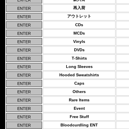
再入荷
アウトレット
CDs
MCDs
Vinyls
DVDs
T-Shirts
Long Sleeves
Hooded Sweatshirts
Caps
Others
Rare Items
Event
Free Stuff
Bloodcurdling ENT