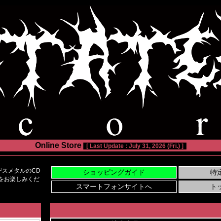
Online Store
[ Last Update : July 31, 2026 (Fri.) ]
スメタルのCD
い物をお楽しみくだ