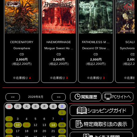
CERCENATORY
HAEMORRHAGE
FATHOMLESS M ...
SCALP
Goresphere
Morgue Sweet Ho ...
Descent Of Slow ...
Synchronicit
CD
CD
CD
CD
2,000円
2,000円
2,000円
2,000
（税込2,200円）
（税込2,200円）
（税込2,200円）
（税込2,2
※在庫残り
4
※在庫残り
3
※在庫残り
3
※在庫残