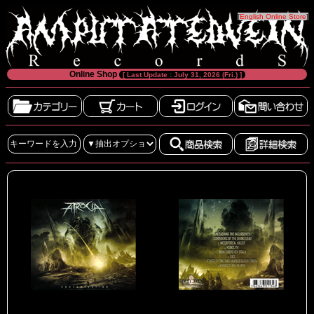
[
English Online Store
]
Online Shop
[ Last Update : July 31, 2026 (Fri.) ]