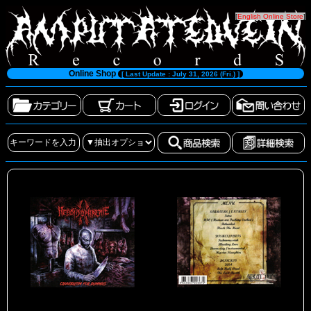
[
English Online Store
]
Online Shop
[ Last Update : July 31, 2026 (Fri.) ]