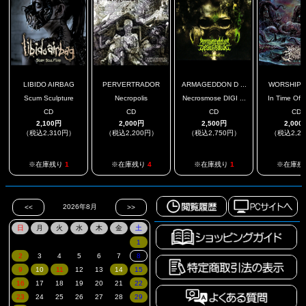
LIBIDO AIRBAG
PERVERTRADOR
ARMAGEDDON D ...
WORSHIP TH
Scum Sculpture
Necropolis
Necrosmose DIGI ...
In Time Of P
CD
CD
CD
CD
2,100円
2,000円
2,500円
2,000
（税込2,310円）
（税込2,200円）
（税込2,750円）
（税込2,2
※在庫残り
1
※在庫残り
4
※在庫残り
1
※在庫残