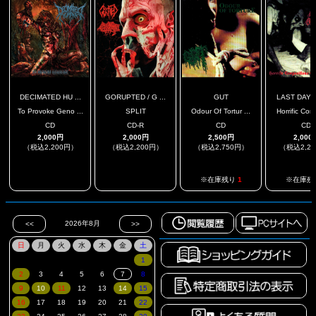
DECIMATED HU ...
GORUPTED / G ...
GUT
LAST DAYS 
To Provoke Geno ...
SPLIT
Odour Of Tortur ...
Horrific Com
CD
CD-R
CD
CD
2,000円
2,000円
2,500円
2,000
（税込2,200円）
（税込2,200円）
（税込2,750円）
（税込2,2
.
.
※在庫残り
1
※在庫残