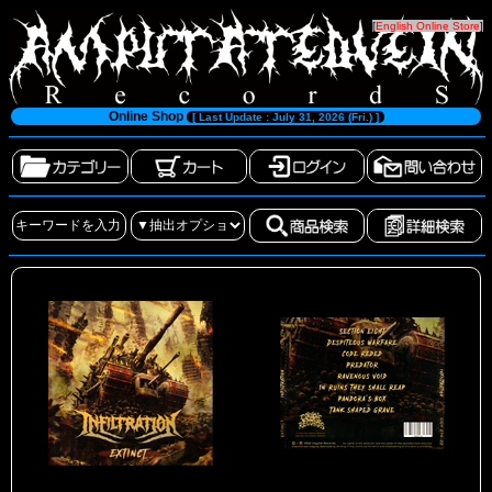
[
English Online Store
]
Online Shop
[ Last Update : July 31, 2026 (Fri.) ]