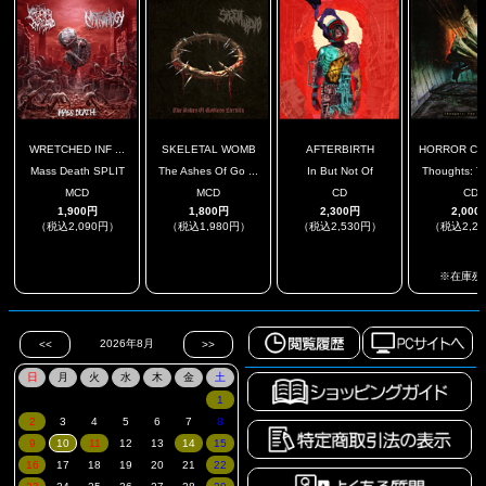
WRETCHED INF ...
SKELETAL WOMB
AFTERBIRTH
HORROR CH
Mass Death SPLIT
The Ashes Of Go ...
In But Not Of
Thoughts: Th
MCD
MCD
CD
CD
1,900円
1,800円
2,300円
2,000
（税込2,090円）
（税込1,980円）
（税込2,530円）
（税込2,2
.
.
.
※在庫残