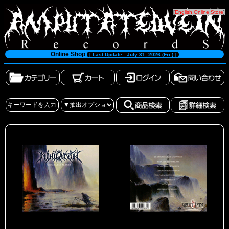
[
English Online Store
]
Online Shop
[ Last Update : July 31, 2026 (Fri.) ]