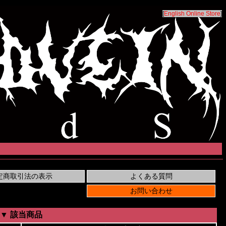
[
English Online Store
]
▼ 該当商品