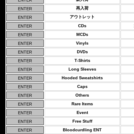
再入荷
アウトレット
CDs
MCDs
Vinyls
DVDs
T-Shirts
Long Sleeves
Hooded Sweatshirts
Caps
Others
Rare Items
Event
Free Stuff
Bloodcurdling ENT