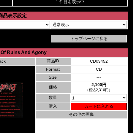
1 件目を表示中
商品表示設定
- Of Ruins And Agony
商品ID
ack
CD09452
Format
CD
Size
---
2,100円
価格
（税込2,310円）
数量
購入
その他の画像