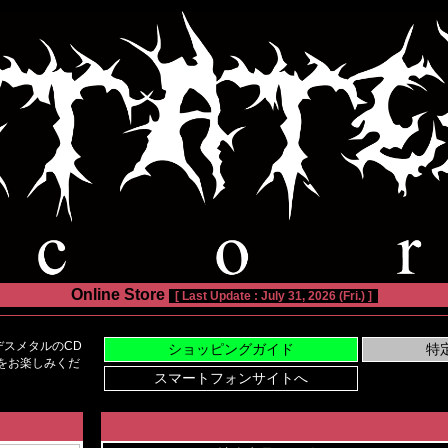
Online Store
[ Last Update : July 31, 2026 (Fri.) ]
スメタルのCD
い物をお楽しみくだ