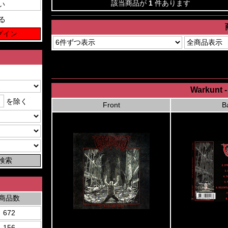
該当商品が
1
件あります
る
Warkunt 
を除く
Front
B
商品数
672
156