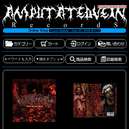
[
English Online Store
]
Online Shop
[ Last Update : July 31, 2026 (Fri.) ]