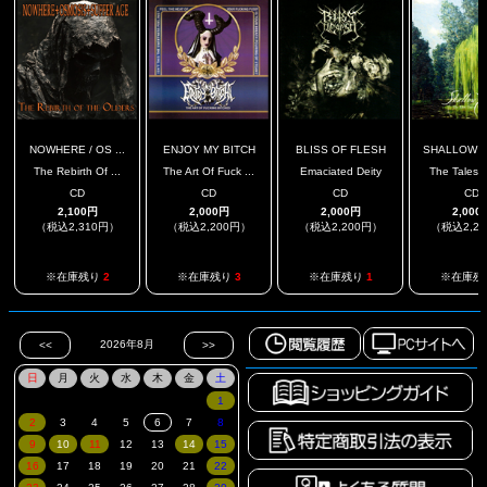
NOWHERE / OS ...
ENJOY MY BITCH
BLISS OF FLESH
SHALLOW R
The Rebirth Of ...
The Art Of Fuck ...
Emaciated Deity
The Tales To
CD
CD
CD
CD
2,100円
2,000円
2,000円
2,000
（税込2,310円）
（税込2,200円）
（税込2,200円）
（税込2,2
※在庫残り
2
※在庫残り
3
※在庫残り
1
※在庫残