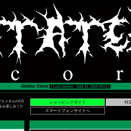
Online Store
[ Last Update : July 31, 2026 (Fri.) ]
スメタルのCD
い物をお楽しみくだ