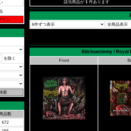
該当商品が
1
件あります
る
Bitchsectomy / Royal I
を除く
Front
B
商品数
672
156