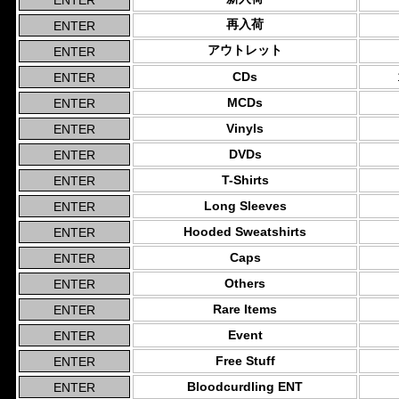
再入荷
アウトレット
CDs
MCDs
Vinyls
DVDs
T-Shirts
Long Sleeves
Hooded Sweatshirts
Caps
Others
Rare Items
Event
Free Stuff
Bloodcurdling ENT