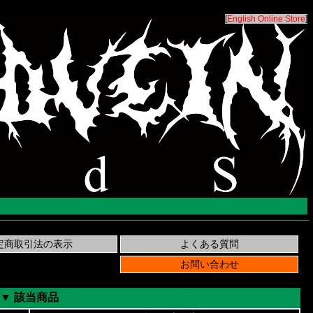
[
English Online Store
]
▼ 該当商品