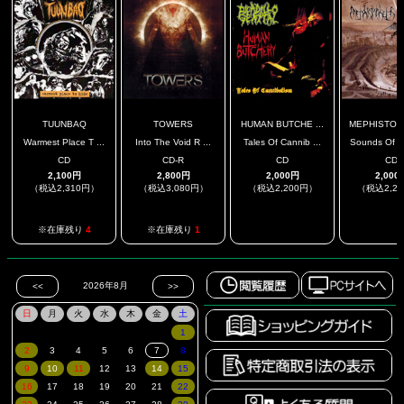
TUUNBAQ
TOWERS
HUMAN BUTCHE ...
MEPHISTOP
Warmest Place T ...
Into The Void R ...
Tales Of Cannib ...
Sounds Of T
CD
CD-R
CD
CD
2,100円
2,800円
2,000円
2,000
（税込2,310円）
（税込3,080円）
（税込2,200円）
（税込2,2
.
.
※在庫残り
4
※在庫残り
1