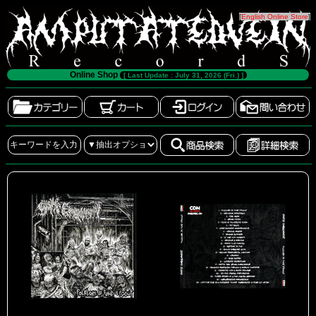
[
English Online Store
]
Online Shop
[ Last Update : July 31, 2026 (Fri.) ]