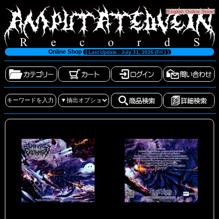
[
English Online Store
]
Online Shop
[ Last Update : July 31, 2026 (Fri.) ]