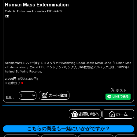
Human Mass Extermination
Galactic Extinction Anomalies DIGI-PACK
CD
Aceldamaのメンバー擁するコスタリカのSlamming Brutal Death Metal Band「Human Mas
s Extermination」の2nd CD。ハンドナンバリング入り66枚限定デジパック仕様。2022年In
herited Suffering Records。
3,000円
（税込3,300円）
※在庫残り
3
数量：
こちらの商品も一緒にいかがですか？