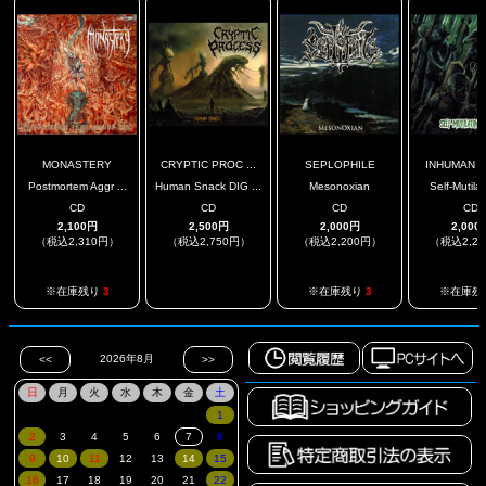
MONASTERY
CRYPTIC PROC ...
SEPLOPHILE
INHUMAN DI
Postmortem Aggr ...
Human Snack DIG ...
Mesonoxian
Self-Mutilat
CD
CD
CD
CD
2,100円
2,500円
2,000円
2,000
（税込2,310円）
（税込2,750円）
（税込2,200円）
（税込2,2
.
※在庫残り
3
※在庫残り
3
※在庫残