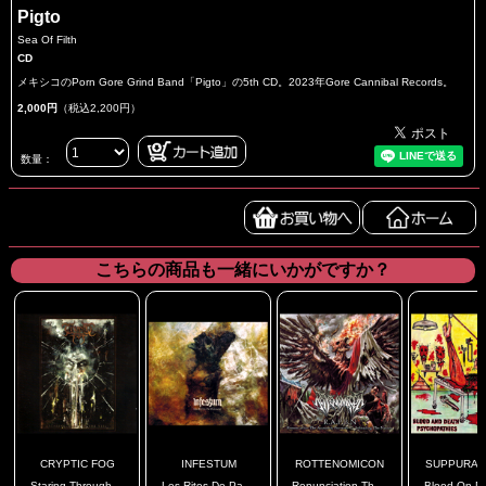
Pigto
Sea Of Filth
CD
メキシコのPorn Gore Grind Band「Pigto」の5th CD。2023年Gore Cannibal Records。
2,000円
（税込2,200円）
数量：
こちらの商品も一緒にいかがですか？
CRYPTIC FOG
INFESTUM
ROTTENOMICON
SUPPURATIN
Staring Through ...
Les Rites De Pa ...
Renunciation Th ...
Blood On De