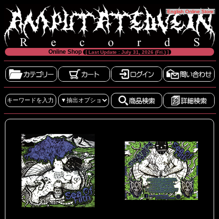
[
English Online Store
]
Online Shop
[ Last Update : July 31, 2026 (Fri.) ]