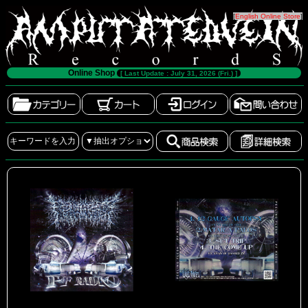
[
English Online Store
]
Online Shop
[ Last Update : July 31, 2026 (Fri.) ]