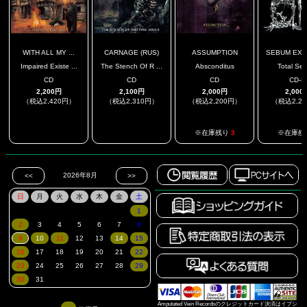
WITH ALL MY ...
CARNAGE (RUS)
ASSUMPTION
SEBUM EXCE
Impaired Existe ...
The Stench Of R ...
Absconditus
Total Se
CD
CD
CD
CD-R
2,200円
2,100円
2,000円
2,000
（税込2,420円）
（税込2,310円）
（税込2,200円）
（税込2,2
.
.
※在庫残り
3
※在庫残
Amputated Vein Recordsのクレジットカード決済はイプシ