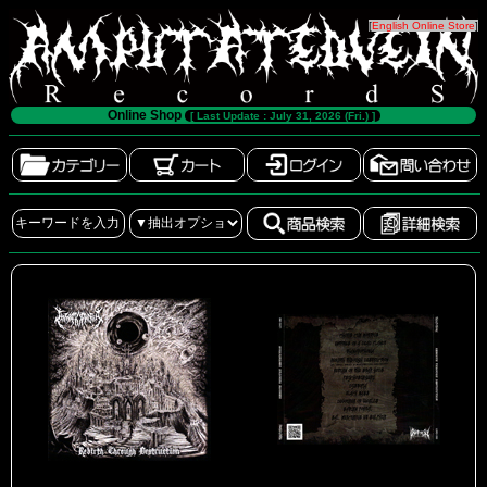
[
English Online Store
]
Online Shop
[ Last Update : July 31, 2026 (Fri.) ]