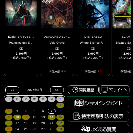
EXIMPERITUSE ...
DEVOURED ELY ...
DISPERSED
SLAM 4
Prajecyrujucy S ...
Void Grave
Where Silence R ...
Bloated Expl
CD
CD
CD
CD
2,400円
2,000円
2,000円
2,000
（税込2,640円）
（税込2,200円）
（税込2,200円）
（税込2,2
.
※在庫残り
4
※在庫残り
3
※在庫残