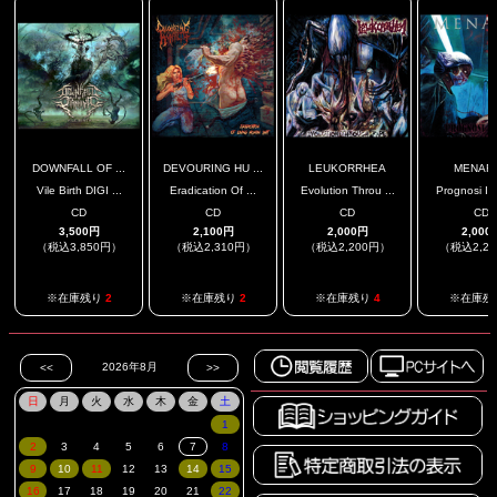
DOWNFALL OF ...
DEVOURING HU ...
LEUKORRHEA
MENAR
Vile Birth DIGI ...
Eradication Of ...
Evolution Throu ...
Prognosi In
CD
CD
CD
CD
3,500円
2,100円
2,000円
2,000
（税込3,850円）
（税込2,310円）
（税込2,200円）
（税込2,2
※在庫残り
2
※在庫残り
2
※在庫残り
4
※在庫残