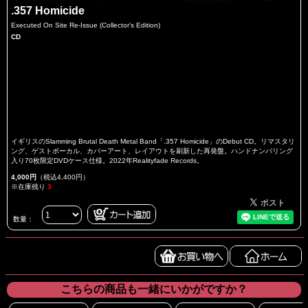
.357 Homicide
Executed On Site Re-Issue (Collector's Edition)
CD
イギリスのSlamming Brutal Death Metal Band「.357 Homicide」のDebut CD。リマスタリ
ング、ゲストボーカル、カバーアート、レイアウトを刷新した再発盤。ハンドナンバリング
入り70枚限定DVDケース仕様。2022年Realityfade Records。
4,000円
（税込4,400円）
※在庫残り
3
数量：
こちらの商品も一緒にいかがですか？