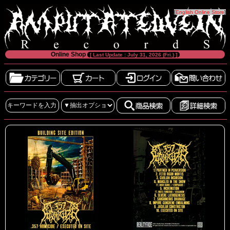
[
English Online Store
]
Online Shop
[ Last Update : July 31, 2026 (Fri.) ]