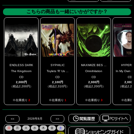
こちらの商品も一緒にいかがですか？
ENDLESS DARK
SYPHILIC
MAXIMIZE BES ...
HYPER
The Kingdoom
Toylets 'R' Us ...
Omnihilation
In My Own Sp
CD
CD
CD
CD
2,000円
2,100円
2,000円
2,000
（税込2,200円）
（税込2,310円）
（税込2,200円）
（税込2,2
※在庫残り
2
※在庫残り
1
※在庫残り
3
※在庫残