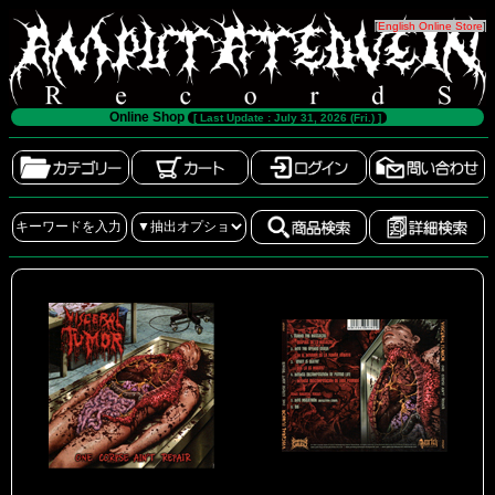
[
English Online Store
]
Online Shop
[ Last Update : July 31, 2026 (Fri.) ]