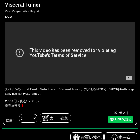
Visceral Tumor
One Corpse Ain't Repair
MCD
スペインのBrutal Death Metal Band「Visceral Tumor」のデモをMCD化。2023年Pathologi
cally Explicit Recordings。
2,000円
（税込2,200円）
※在庫残り
3
数量：