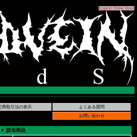
[
English Online Store
]
▼ 該当商品