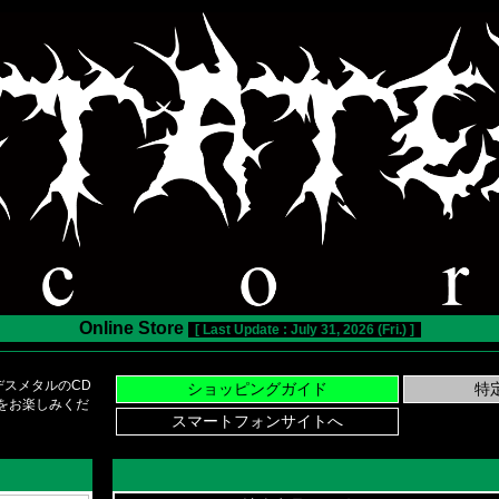
Online Store
[ Last Update : July 31, 2026 (Fri.) ]
スメタルのCD
い物をお楽しみくだ