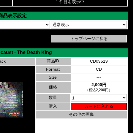
1 件目を表示中
商品表示設定
aust - The Death King
商品ID
ack
CD09519
Format
CD
Size
---
2,000円
価格
（税込2,200円）
数量
購入
その他の画像