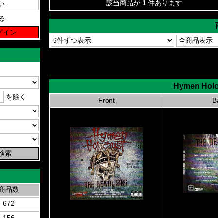
該当商品が
1
件あります
る
Hymen Holoc
を除く
Front
B
商品数
672
156