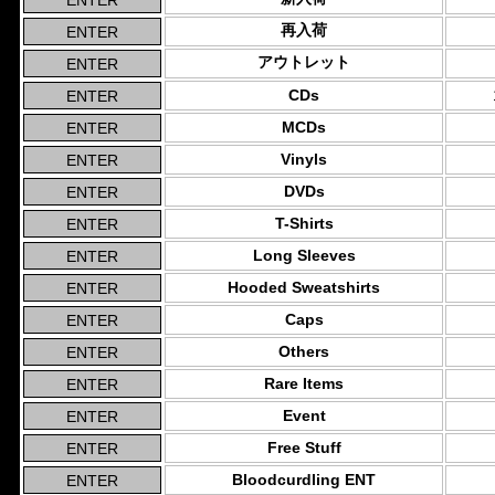
再入荷
アウトレット
CDs
MCDs
Vinyls
DVDs
T-Shirts
Long Sleeves
Hooded Sweatshirts
Caps
Others
Rare Items
Event
Free Stuff
Bloodcurdling ENT