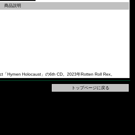
商品説明
「Hymen Holocaust」の6th CD。2023年Rotten Roll Rex。