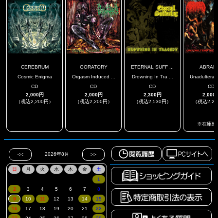
CEREBRUM
GORATORY
ETERNAL SUFF ...
ABRAD
Cosmic Enigma
Orgasm Induced ...
Drowning In Tra ...
Unadulterate
CD
CD
CD
CD
2,000円
2,000円
2,300円
2,000
（税込2,200円）
（税込2,200円）
（税込2,530円）
（税込2,2
.
.
.
※在庫残