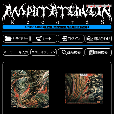
[
English Online Store
]
Online Shop
[ Last Update : July 31, 2026 (Fri.) ]