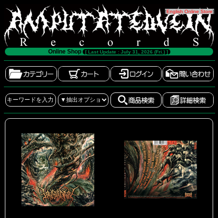
[
English Online Store
]
Online Shop
[ Last Update : July 31, 2026 (Fri.) ]