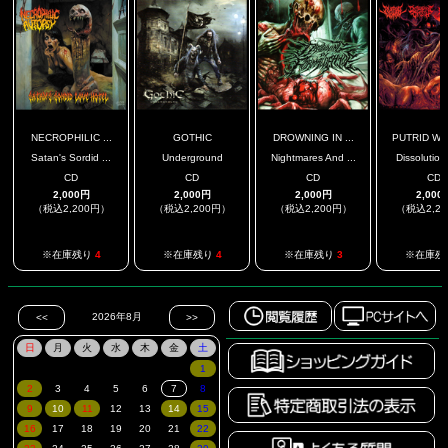
NECROPHILIC ...
GOTHIC
DROWNING IN ...
PUTRID WOM
Satan's Sordid ...
Underground
Nightmares And ...
Dissolution 
CD
CD
CD
CD
2,000円
2,000円
2,000円
2,000
（税込2,200円）
（税込2,200円）
（税込2,200円）
（税込2,2
※在庫残り
4
※在庫残り
4
※在庫残り
3
※在庫残