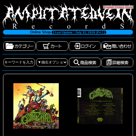
[
English Online Store
]
Online Shop
[ Last Update : July 31, 2026 (Fri.) ]