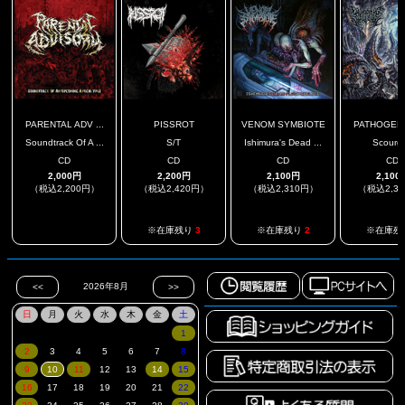
PARENTAL ADV ...
PISSROT
VENOM SYMBIOTE
PATHOGENIC
Soundtrack Of A ...
S/T
Ishimura's Dead ...
Scourg
CD
CD
CD
CD
2,000円
2,200円
2,100円
2,100
（税込2,200円）
（税込2,420円）
（税込2,310円）
（税込2,3
.
※在庫残り
3
※在庫残り
2
※在庫残