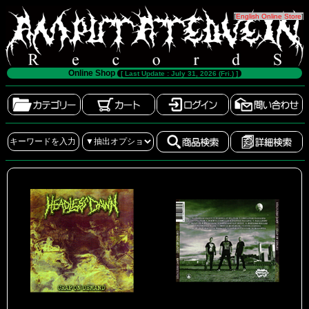
[
English Online Store
]
Online Shop
[ Last Update : July 31, 2026 (Fri.) ]