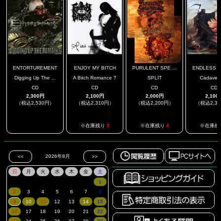
ENTORTUREMENT
ENJOY MY BITCH
PURULENT SPE ...
ENDLESS 
Digging Up The ...
A Bitch Romance ?
SPLIT
Cadaver 
CD
CD
CD
CD
2,300円
2,100円
2,000円
2,100
（税込2,530円）
（税込2,310円）
（税込2,200円）
（税込2,3
.
※在庫残り
3
※在庫残り
4
※在庫残