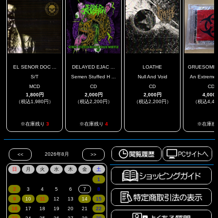
EL SENOR DOC ...
DELAYED EJAC ...
LOATHE
GRUESOME B
S/T
Semen Stuffed H ...
Null And Void
An Extremely
MCD
CD
CD
CD
1,800円
2,000円
2,000円
4,000
（税込1,980円）
（税込2,200円）
（税込2,200円）
（税込4,4
.
※在庫残り
3
※在庫残り
4
※在庫残