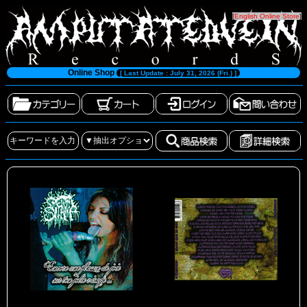
[
English Online Store
]
Online Shop
[ Last Update : July 31, 2026 (Fri.) ]