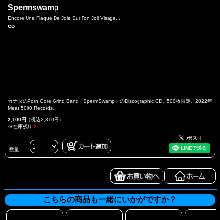
Spermswamp
Encore Une Flaque De Joie Sur Ton Joli Visage...
CD
カナダのPorn Gore Grind Band「SpermSwamp」のDiscographic CD。500枚限定。2022年
Meat 5000 Records。
2,100円
（税込2,310円）
※在庫残り
2
数量：
こちらの商品も一緒にいかがですか？