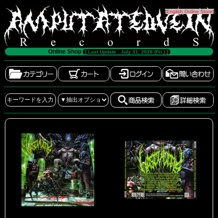
[
English Online Store
]
Online Shop
[ Last Update : July 31, 2026 (Fri.) ]