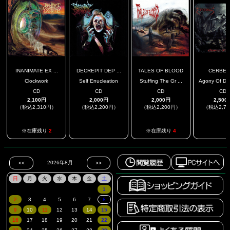
INANIMATE EX ...
DECREPIT DEP ...
TALES OF BLOOD
CERBER
Clockwork
Self Enucleation
Stuffing The Gr ...
Agony Of Dam
CD
CD
CD
CD
2,100円
2,000円
2,000円
2,500
（税込2,310円）
（税込2,200円）
（税込2,200円）
（税込2,7
.
.
※在庫残り
2
※在庫残り
4