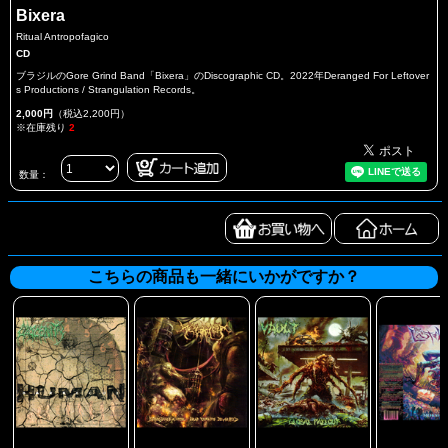
Bixera
Ritual Antropofagico
CD
ブラジルのGore Grind Band「Bixera」のDiscographic CD。2022年Deranged For Leftover
s Productions / Strangulation Records。
2,000円
（税込2,200円）
※在庫残り
2
数量：
こちらの商品も一緒にいかがですか？