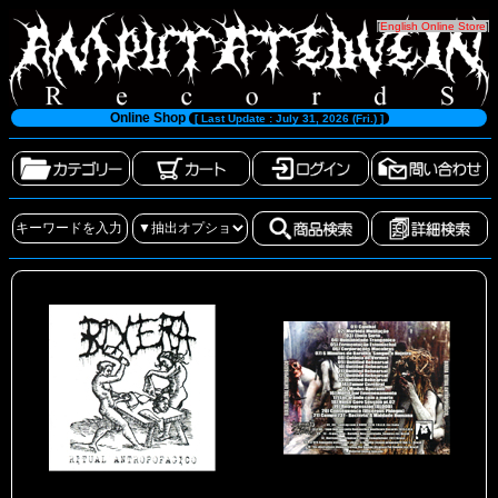
[
English Online Store
]
Online Shop
[ Last Update : July 31, 2026 (Fri.) ]