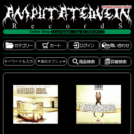
[
English Online Store
]
Online Shop
[ Last Update : July 31, 2026 (Fri.) ]