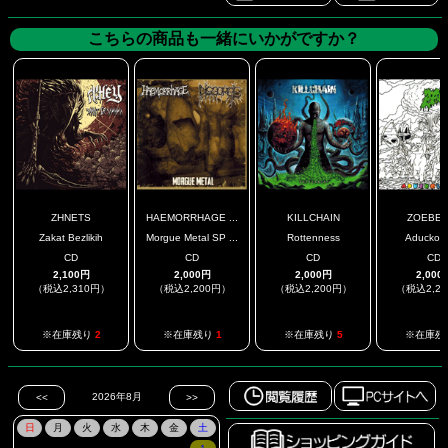
こちらの商品も一緒にいかがですか？
ZHNETS
HAEMORRHAGE ...
KILLCHAIN
ZOEBEA
Zakat Bezlikih
Morgue Metal SP ...
Rottenness
Aduckoly
CD
CD
CD
CD
2,100円
2,000円
2,000円
2,000
（税込2,310円）
（税込2,200円）
（税込2,200円）
（税込2,2
※在庫残り
2
※在庫残り
1
※在庫残り
5
※在庫残