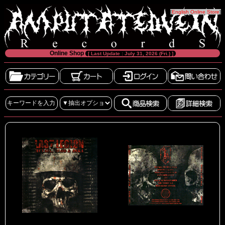
[
English Online Store
]
Online Shop
[ Last Update : July 31, 2026 (Fri.) ]