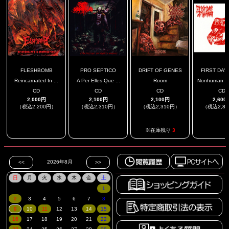
FLESHBOMB
PRO SEPTICO
DRIFT OF GENES
FIRST DAYS
Reincarnated In ...
A Per Elles Que ...
Room
Nonhuman DIG
CD
CD
CD
CD
2,000円
2,100円
2,100円
2,600
（税込2,200円）
（税込2,310円）
（税込2,310円）
（税込2,8
.
.
.
※在庫残り
3