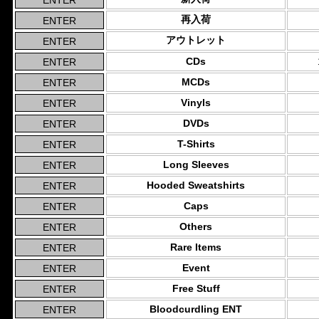
再入荷
アウトレット
CDs
MCDs
Vinyls
DVDs
T-Shirts
Long Sleeves
Hooded Sweatshirts
Caps
Others
Rare Items
Event
Free Stuff
Bloodcurdling ENT