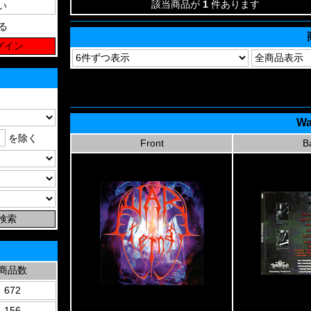
該当商品が
1
件あります
る
Wa
を除く
Front
B
商品数
672
156