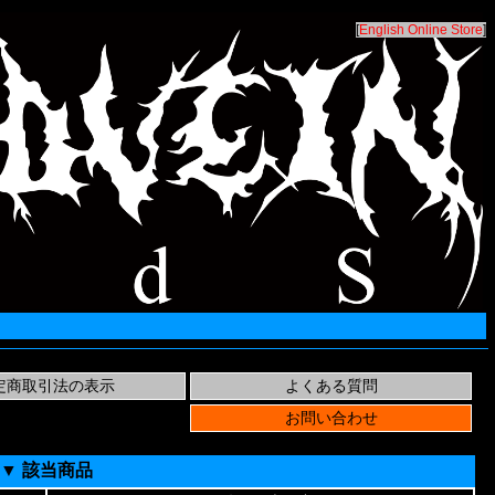
[
English Online Store
]
▼ 該当商品