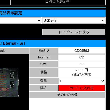
1 件目を表示中
商品表示設定
r Eternal - S/T
商品ID
ack
CD09593
Format
CD
Size
---
2,000円
価格
（税込2,200円）
数量
購入
その他の画像