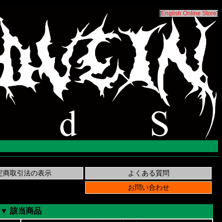
[
English Online Store
]
▼ 該当商品