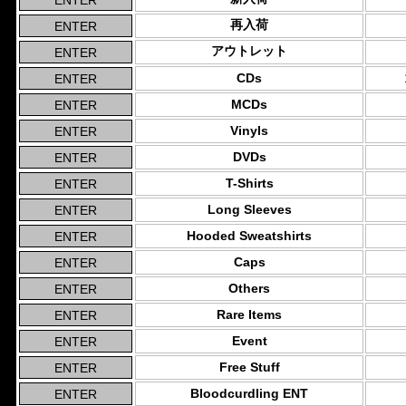
再入荷
アウトレット
CDs
MCDs
Vinyls
DVDs
T-Shirts
Long Sleeves
Hooded Sweatshirts
Caps
Others
Rare Items
Event
Free Stuff
Bloodcurdling ENT