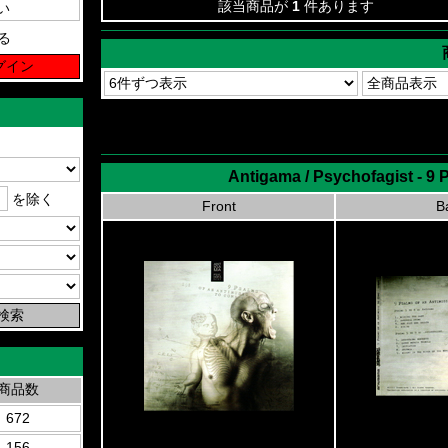
該当商品が
1
件あります
る
Antigama / Psychofagist - 9
を除く
Front
B
商品数
672
156