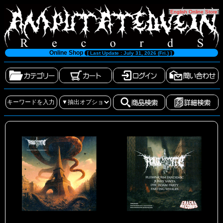
[
English Online Store
]
Online Shop
[ Last Update : July 31, 2026 (Fri.) ]