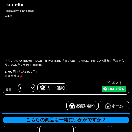
Tourette
Fleshworm Pandemic
CD-R
フランスのGrindcore / Death 'n' Roll Band「Tourette」のMCD。Pro CD-R仕様。不織布入
り。2023年Cracra Records。
1,700円
（税込1,870円）
※在庫残り
4
数量：
こちらの商品も一緒にいかがですか？