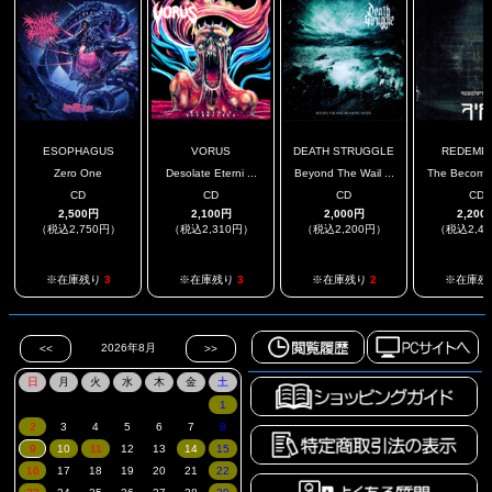
ESOPHAGUS
VORUS
DEATH STRUGGLE
REDEMP
Zero One
Desolate Eterni ...
Beyond The Wail ...
The Becoming
CD
CD
CD
CD
2,500円
2,100円
2,000円
2,200
（税込2,750円）
（税込2,310円）
（税込2,200円）
（税込2,4
※在庫残り
3
※在庫残り
3
※在庫残り
2
※在庫残