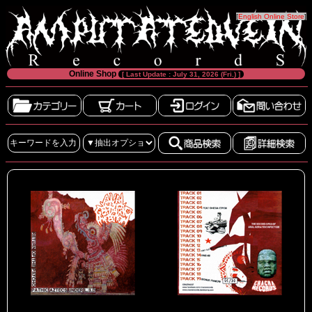
[
English Online Store
]
Online Shop
[ Last Update : July 31, 2026 (Fri.) ]