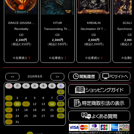
GRACE DISGRA ...
VITUR
KREMLIN
SCALP
Revoltality
Transcending Th ...
Decimation Of T ...
Synchronicit
CD
CD
CD
CD
2,100円
2,300円
2,000円
2,000
（税込2,310円）
（税込2,530円）
（税込2,200円）
（税込2,2
※在庫残り
5
※在庫残り
1
※在庫残り
3
※在庫残
Amputated Vein Recordsのクレジットカード決済はイプシ