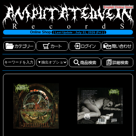
[
English Online Store
]
Online Shop
[ Last Update : July 31, 2026 (Fri.) ]