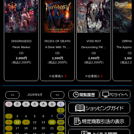
DISGRASEED
FACES OF DEATH
VOID ROT
ORPHAL
Flesh Market
A Drink With Th ...
Descending Pill ...
The Approach
CD
CD
CD
CD
2,000円
2,000円
2,000円
2,000
（税込2,200円）
（税込2,200円）
（税込2,200円）
（税込2,2
.
.
※在庫残り
3
※在庫残り
3