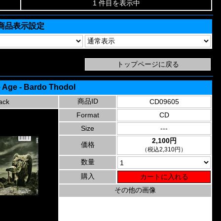
1 件目を表示中
商品表示設定
 Age - Bardo Thodol
商品ID
ack
CD09605
Format
CD
Size
---
2,100円
価格
（税込2,310円）
数量
購入
その他の画像