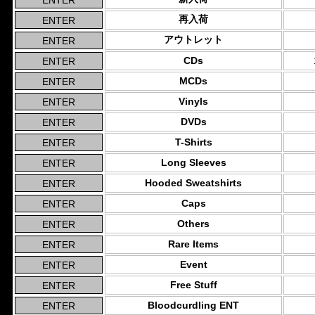
再入荷
アウトレット
CDs
MCDs
Vinyls
DVDs
T-Shirts
Long Sleeves
Hooded Sweatshirts
Caps
Others
Rare Items
Event
Free Stuff
Bloodcurdling ENT