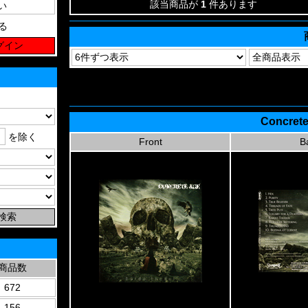
該当商品が
1
件あります
る
Concrete
を除く
Front
B
商品数
672
156