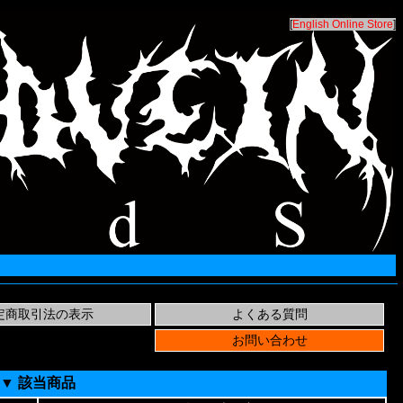
[
English Online Store
]
▼ 該当商品