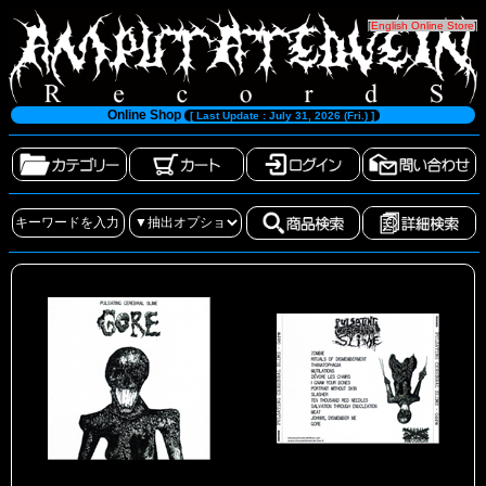
[
English Online Store
]
Online Shop
[ Last Update : July 31, 2026 (Fri.) ]