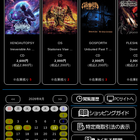
XENOAUTOPSY
OS
GOSFORTH
FLESHL
Irreversible An ...
Stationes Viae ...
Unburied Past T ...
Doome
CD
CD
CD
CD
2,600円
2,000円
2,000円
2,000
（税込2,860円）
（税込2,200円）
（税込2,200円）
（税込2,2
※在庫残り
5
※在庫残り
2
※在庫残り
3
※在庫残