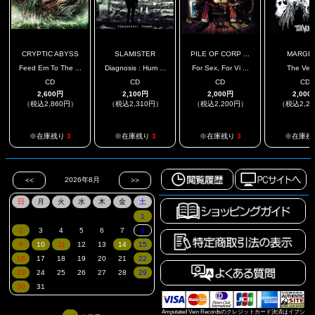
CRYPTIC ABYSS
SLAMISTER
PILE OF CORP ...
MARGIN
Feed Em To The ...
Diagnosis : Hum ...
For Sex, For Vi ...
The Ve
CD
CD
CD
CD
2,600円
2,100円
2,000円
2,000
（税込2,860円）
（税込2,310円）
（税込2,200円）
（税込2,2
※在庫残り
3
※在庫残り
3
※在庫残り
3
※在庫残
Amputated Vein Recordsのクレジットカード決済はイプシ