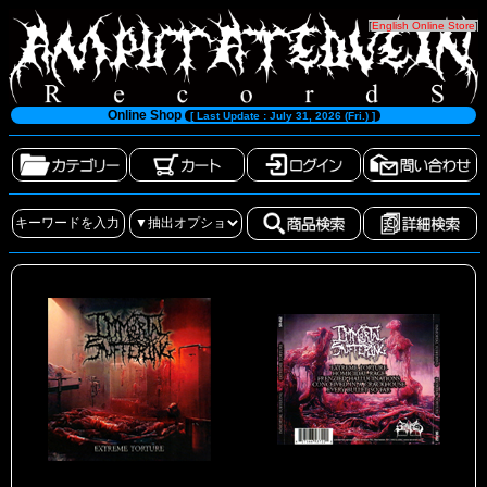
[
English Online Store
]
Online Shop
[ Last Update : July 31, 2026 (Fri.) ]