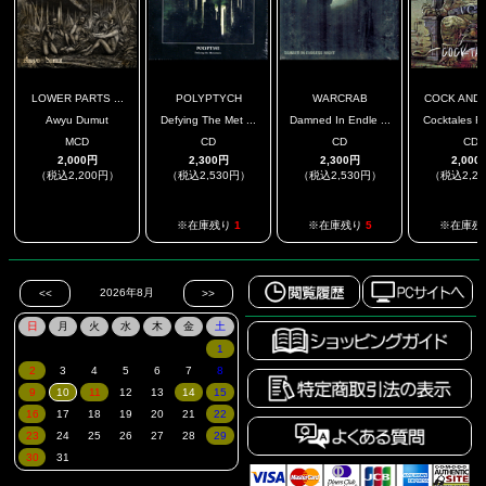
LOWER PARTS ...
POLYPTYCH
WARCRAB
COCK AND B
Awyu Dumut
Defying The Met ...
Damned In Endle ...
Cocktales Re
MCD
CD
CD
CD
2,000円
2,300円
2,300円
2,000
（税込2,200円）
（税込2,530円）
（税込2,530円）
（税込2,2
.
※在庫残り
1
※在庫残り
5
※在庫残