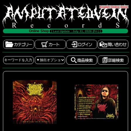
[
English Online Store
]
Online Shop
[ Last Update : July 31, 2026 (Fri.) ]