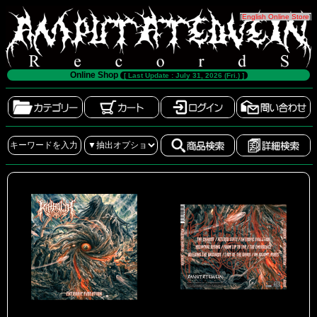
[
English Online Store
]
Online Shop
[ Last Update : July 31, 2026 (Fri.) ]