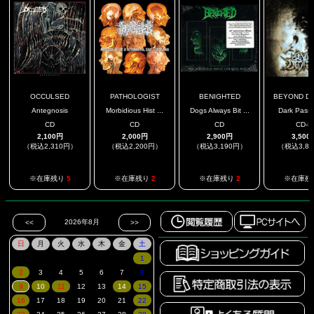
OCCULSED
PATHOLOGIST
BENIGHTED
BEYOND DEV
Antegnosis
Morbidious Hist ...
Dogs Always Bit ...
Dark Pass
CD
CD
CD
CD-R
2,100円
2,000円
2,900円
3,500
（税込2,310円）
（税込2,200円）
（税込3,190円）
（税込3,8
※在庫残り
5
※在庫残り
2
※在庫残り
2
※在庫残