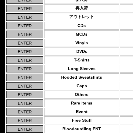
再入荷
アウトレット
CDs
MCDs
Vinyls
DVDs
T-Shirts
Long Sleeves
Hooded Sweatshirts
Caps
Others
Rare Items
Event
Free Stuff
Bloodcurdling ENT