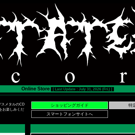
Online Store
[ Last Update : July 31, 2026 (Fri.) ]
スメタルのCD
い物をお楽しみくだ