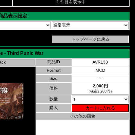
1 件目を表示中
商品表示設定
e - Third Punic War
商品ID
ack
AVR133
Format
MCD
Size
---
2,000円
価格
（税込2,200円）
数量
購入
その他の画像