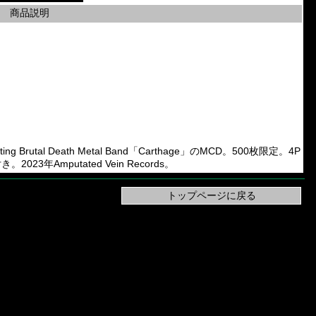
商品説明
g Brutal Death Metal Band「Carthage」のMCD。500枚限定。4P
年Amputated Vein Records。