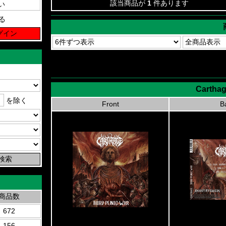
該当商品が
1
件あります
る
Carthag
を除く
Front
B
商品数
672
156