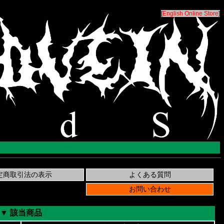
[
English Online Store
]
▼ 該当商品