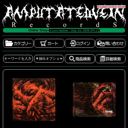
[
English Online Store
]
Online Shop
[ Last Update : July 31, 2026 (Fri.) ]