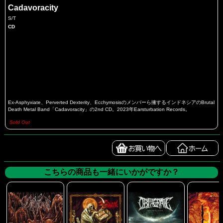
Cadavoracity
S/T
CD
Ex-Asphyxiate、Perverted Dexterity、Ecchymosisのメンバーら擁するインドネシアのBrutal
Death Metal Band「Cadavoracity」の2nd CD。2023年Earsturbation Records。
Sold Out
こちらの商品も一緒にいかがですか？