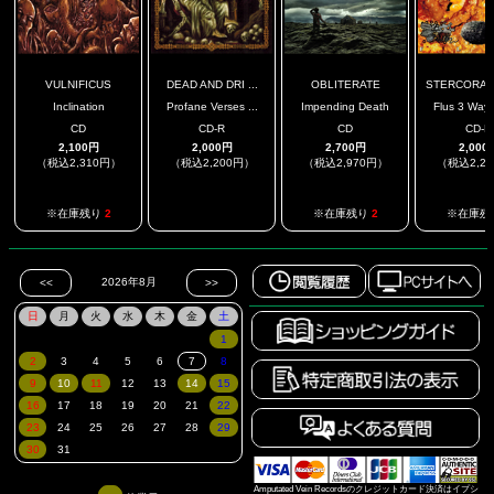
VULNIFICUS
DEAD AND DRI ...
OBLITERATE
STERCORACE
Inclination
Profane Verses ...
Impending Death
Flus 3 Way
CD
CD-R
CD
CD-R
2,100円
2,000円
2,700円
2,000
（税込2,310円）
（税込2,200円）
（税込2,970円）
（税込2,2
.
※在庫残り
2
※在庫残り
2
※在庫残
Amputated Vein Recordsのクレジットカード決済はイプシ