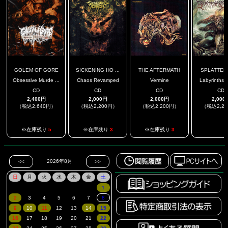
GOLEM OF GORE
SICKENING HO ...
THE AFTERMATH
SPLATTER
Obsessive Murde ...
Chaos Revamped
Vermine
Labyrinths O
CD
CD
CD
CD
2,400円
2,000円
2,000円
2,000
（税込2,640円）
（税込2,200円）
（税込2,200円）
（税込2,2
.
※在庫残り
5
※在庫残り
3
※在庫残り
3