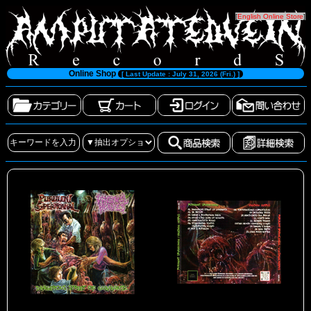
[
English Online Store
]
Online Shop
[ Last Update : July 31, 2026 (Fri.) ]